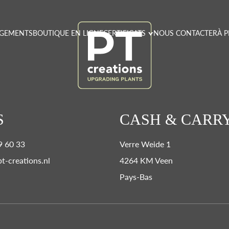
GEMENTS
BOUTIQUE EN LIGNE
CERTIFICATS
NOUS CONTACTER
À 
S
CASH & CARR
9 60 33
Verre Weide 1
pt-creations.nl
4264 KM Veen
Pays-Bas