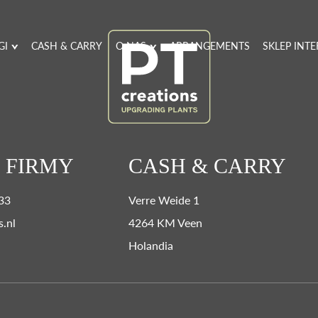
GI
CASH & CARRY
O NAS
ARRANGEMENTS
SKLEP INT
 FIRMY
CASH & CARRY
 33
Verre Weide 1
s.nl
4264 KM Veen
Holandia