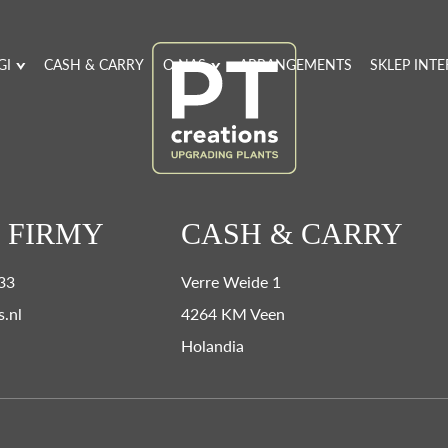
GI
CASH & CARRY
O NAS
ARRANGEMENTS
SKLEP INT
 FIRMY
CASH & CARRY
 33
Verre Weide 1
s.nl
4264 KM Veen
Holandia