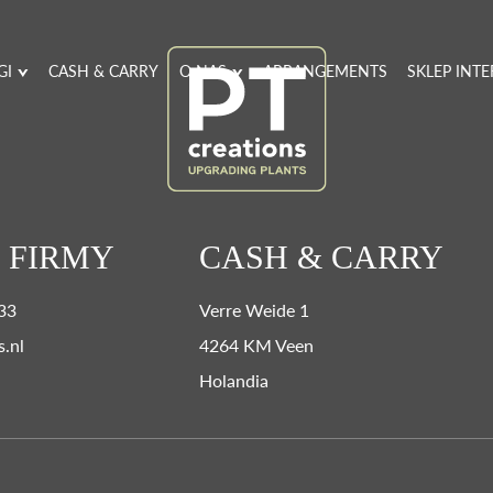
GI
CASH & CARRY
O NAS
ARRANGEMENTS
SKLEP INT
 FIRMY
CASH & CARRY
 33
Verre Weide 1
s.nl
4264 KM Veen
Holandia