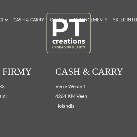
GI
CASH & CARRY
O NAS
ARRANGEMENTS
SKLEP INT
 FIRMY
CASH & CARRY
 33
Verre Weide 1
s.nl
4264 KM Veen
Holandia