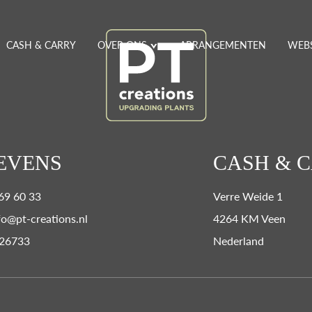
CASH & CARRY
OVER ONS
ARRANGEMENTEN
WEB
EVENS
CASH & 
 69 60 33
Verre Weide 1
fo@pt-creations.nl
4264 KM Veen
26733
Nederland